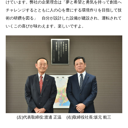
けています。弊社の企業理念は「夢と希望と勇気を持って創造へ
チャレンジするとともに人の心を豊にする環境作りを目指して技
術の研鑽を図る」 自分が設計した設備が建設され、運転されて
いくこの喜びが味わえます。楽しいですよ。
(左)代表取締役:渡邊 正温 (右)取締役社長:坂元 航三