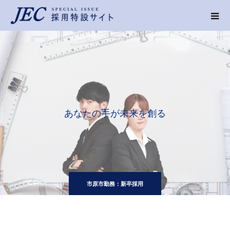
あ
な
た
の
手
が
未
来
を
創
る
市原市勤務：新卒採用