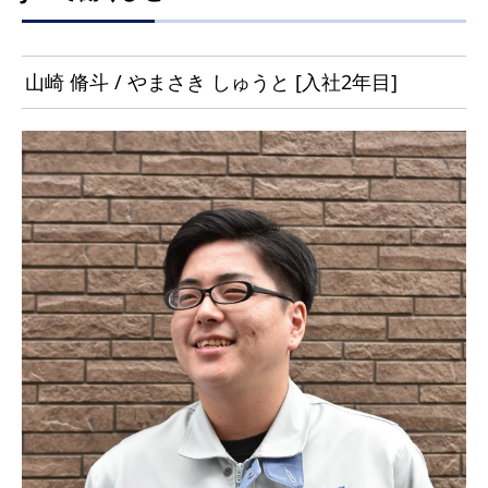
山崎 脩斗 / やまさき しゅうと [入社2年目]