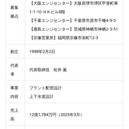
【大阪エンジセンター】大阪府堺市堺区甲斐町東
募集
1-1-10 ＨＫビル8階
拠点
【千葉エンジセンター】千葉県市原市千種4-9-5
【鹿島エンジセンター】茨城県神栖市神栖2-3-51
【宗像営業所】福岡県宗像市栄町12-3
創立
1998年2月2日
代表
代表取締役 松井 薫
者
事業
プラント配管設計
内容
上下水道設計
売上
12億1,784万円（2025年3月）
高